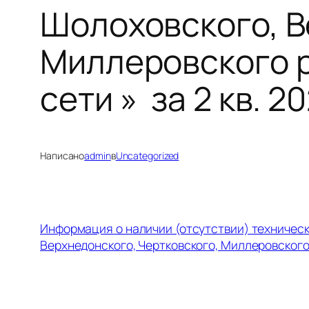
Шолоховского, В
Миллеровского 
сети » за 2 кв. 20
Написано
admin
в
Uncategorized
Информация о наличии (отсутствии) техничес
Верхнедонского, Чертковского, Миллеровского 