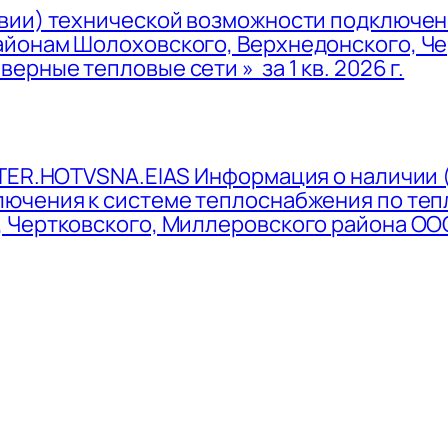
вии) технической возможности подключен
йонам Шолоховского, Верхнедонского, Че
рные тепловые сети » за 1 кв. 2026 г.
ER.HOTVSNA.EIAS Информация о наличии (
лючения к системе теплоснабжения по те
, Чертковского, Миллеровского района О