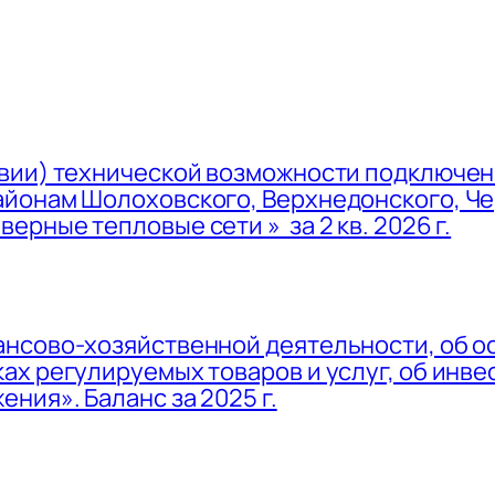
вии) технической возможности подключен
йонам Шолоховского, Верхнедонского, Че
рные тепловые сети » за 2 кв. 2026 г.
ансово-хозяйственной деятельности, об о
ах регулируемых товаров и услуг, об инв
ния». Баланс за 2025 г.